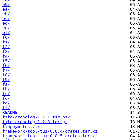
e9/
ea/
eb/
ec/
ed/
ee/
ef/
f0/
f1/
f2/
f3/
f4/
f5/
f6/
f7/
f8/
f9/
fa/
fb/
fc/
fd/
fe/
ff/
README
fifo-cronolog-1.1.1.tar.bz2
fifo-cronolog-1.2.3.tar.gz
floppym-test.txt
framework-tool-tui-0.8.4-crates.tar.xz
framework-tool-tui-0.8.5-crates.tar.xz