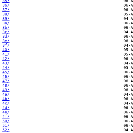
35/
36/
37/
38/
39/
3a/
3b/
3c/
3d/
3e/
3f/
40/
41/
42/
43/
44/
45/
46/
47/
48/
49/
4a/
4b/
4c/
4d/
4e/
4f/
50/
51/
52/