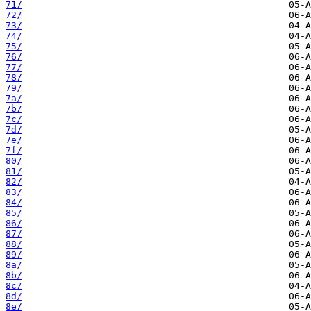
71/
72/
73/
74/
75/
76/
77/
78/
79/
7a/
7b/
7c/
7d/
7e/
7f/
80/
81/
82/
83/
84/
85/
86/
87/
88/
89/
8a/
8b/
8c/
8d/
8e/