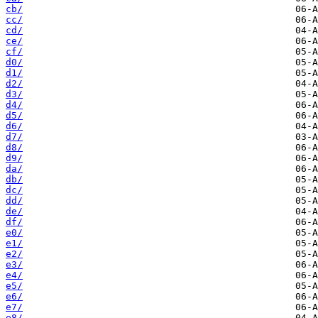
cb/
cc/
cd/
ce/
cf/
d0/
d1/
d2/
d3/
d4/
d5/
d6/
d7/
d8/
d9/
da/
db/
dc/
dd/
de/
df/
e0/
e1/
e2/
e3/
e4/
e5/
e6/
e7/
e8/