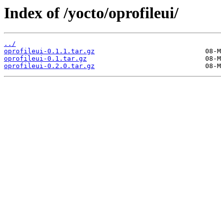
Index of /yocto/oprofileui/
../
oprofileui-0.1.1.tar.gz
oprofileui-0.1.tar.gz
oprofileui-0.2.0.tar.gz